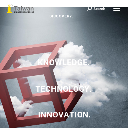
Search
Search:
D
I
S
C
O
V
E
R
Y
.
K
N
O
W
L
E
D
G
E
.
T
E
C
H
N
O
L
O
G
Y
.
I
N
N
O
V
A
T
I
O
N
.