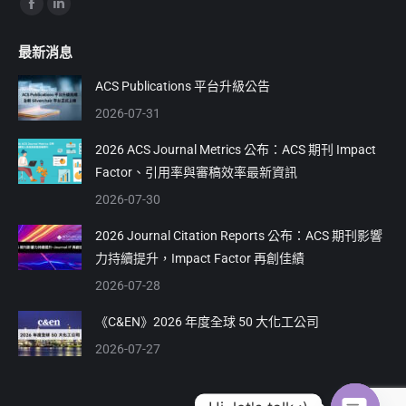
Find us on:
Facebook
Linkedin
page
page
最新消息
opens
opens
in
in
ACS Publications 平台升級公告
new
new
2026-07-31
window
window
2026 ACS Journal Metrics 公布：ACS 期刊 Impact
Factor、引用率與審稿效率最新資訊
2026-07-30
2026 Journal Citation Reports 公布：ACS 期刊影響
力持續提升，Impact Factor 再創佳績
2026-07-28
《C&EN》2026 年度全球 50 大化工公司
2026-07-27