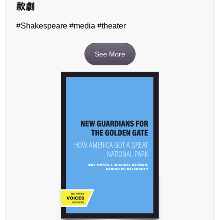
款劇
#Shakespeare #media #theater
See More