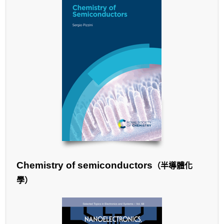
Chemistry of semiconductors
（半導體化
學）