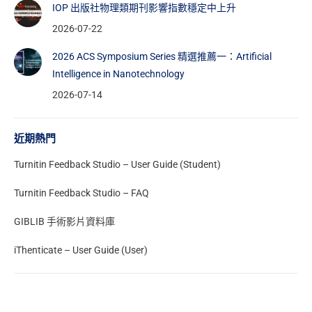
IOP 出版社物理類期刊影響指數穩定中上升
2026-07-22
2026 ACS Symposium Series 精選推薦一：Artificial
Intelligence in Nanotechnology
2026-07-14
近期熱門
Turnitin Feedback Studio – User Guide (Student)
Turnitin Feedback Studio – FAQ
GIBLIB 手術影片資料庫
iThenticate – User Guide (User)