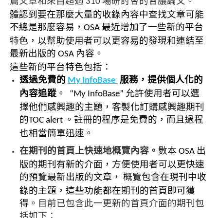
篇文章和來自超過
場研討會的會議論文。
310
體認到要在那麼大量的收錄內容中查找文章可能
不總是那麼容易，
最近增加了一些新的平台
OSA
特色，以幫助使用者可以更容易的發現和連結至
最新出版的
內容。
OSA
這些新的平台特色包括：
透過免費的
服務，提供個人化的
My InfoBase
內容追蹤
。
允許使用者可以選
“My InfoBase”
擇他們感興趣的主題，客製化訂購感興趣期刊
的
。
註冊的程序是免費的，而且過程
TOC alert
也相當簡單迅速。
在期刊的首頁上快速地概覽內容。
數本
出
OSA
版的期刊有新的介面，方便使用者可以更快速
的預覽最新出版的文章，
概覽包含在現刊中收
錄的主
題，這些功能都在期刊的首頁即可獲
得
。目前已包含此一更新的首頁介面的期刊包
括如下：