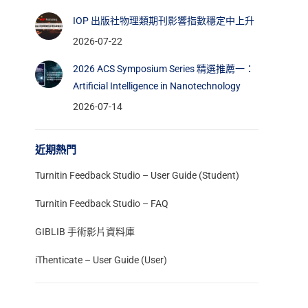
IOP 出版社物理類期刊影響指數穩定中上升
2026-07-22
2026 ACS Symposium Series 精選推薦一：
Artificial Intelligence in Nanotechnology
2026-07-14
近期熱門
Turnitin Feedback Studio – User Guide (Student)
Turnitin Feedback Studio – FAQ
GIBLIB 手術影片資料庫
iThenticate – User Guide (User)