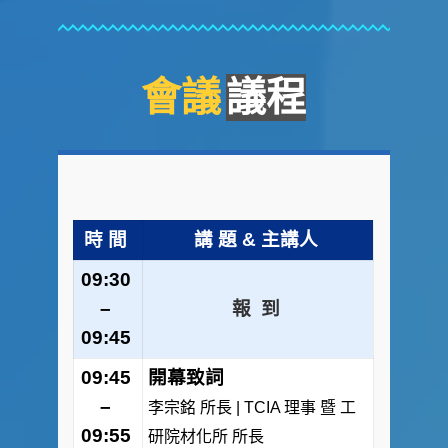
會議
議程
時 間
講 題 & 主講人
09:30
–
報 到
09:45
09:45
開幕致詞
–
李宗銘 所長 | TCIA 理事 暨 工
09:55
研院材化所 所長