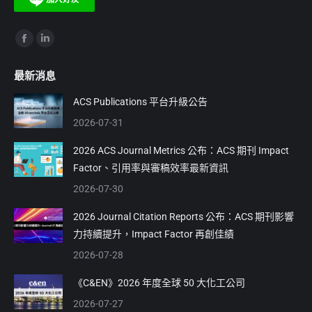
Find us on:
Facebook
Linkedin
page
page
最新消息
opens
opens
in
in
ACS Publications 平台升級公告
new
new
2026-07-31
window
window
2026 ACS Journal Metrics 公布：ACS 期刊 Impact
Factor、引用率與審稿效率最新資訊
2026-07-30
2026 Journal Citation Reports 公布：ACS 期刊影響
力持續提升，Impact Factor 再創佳績
2026-07-28
《C&EN》2026 年度全球 50 大化工公司
2026-07-27