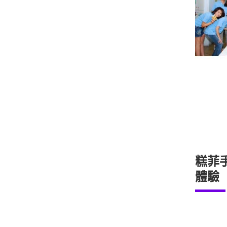
糕菲
體驗