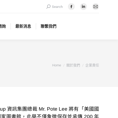
Search:
Search
諮詢
最新消息
聯繫我們
Facebook
Linkedin
Mail
page
page
page
opens
opens
opens
諮詢
最新消息
聯繫我們
in
in
in
new
new
new
window
window
window
You are here:
Home
關於我們
企業責任
資訊集團總裁 Mr. Pote Lee 將有「美國國
家圖書館，此舉不僅象徵保存並承傳 200 年