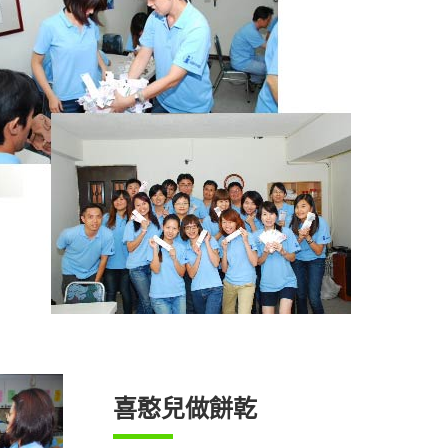
喜憨兒做餅乾