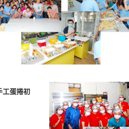
手工蛋捲初