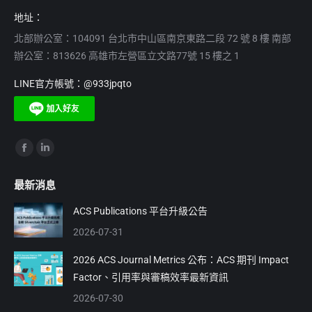
地址：
北部辦公室：104091 台北市中山區南京東路二段 72 號 8 樓 南部
辦公室：813626 高雄市左營區立文路77號 15 樓之 1
LINE官方帳號：@933jpqto
Find us on:
Facebook
Linkedin
page
page
最新消息
opens
opens
in
in
ACS Publications 平台升級公告
new
new
2026-07-31
window
window
2026 ACS Journal Metrics 公布：ACS 期刊 Impact
Factor、引用率與審稿效率最新資訊
2026-07-30