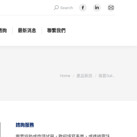
Search:
Search
諮詢
最新消息
聯繫我們
Facebook
Linkedin
Mail
page
page
page
opens
opens
opens
諮詢
最新消息
聯繫我們
in
in
in
new
new
new
window
window
window
You are here:
Home
產品新訊
兩套Gal...
諮詢服務
需要協助或申請試用，
歡迎填寫表單
，或透過電話