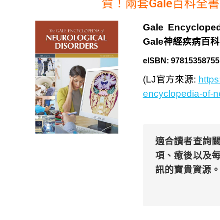
賀！兩套Gale百科全書榮獲 
Gale Encyclopedi
Gale神經疾病百科
eISBN: 97815358755
(LJ官方來源:
https
encyclopedia-of-n
適合讀者查詢
項、癒後以及
訊的寶貴資源