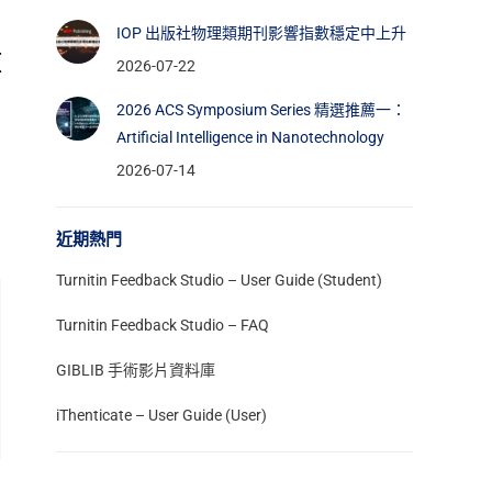
IOP 出版社物理類期刊影響指數穩定中上升
[
2026-07-22
2026 ACS Symposium Series 精選推薦一：
Artificial Intelligence in Nanotechnology
2026-07-14
近期熱門
Turnitin Feedback Studio – User Guide (Student)
Turnitin Feedback Studio – FAQ
GIBLIB 手術影片資料庫
iThenticate – User Guide (User)