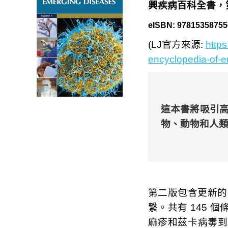
興疾病百科全書，第二
eISBN: 97815358755
(LJ官方來源:
https
encyclopedia-of-
這本書將吸引
物、動物和人
第二版包含更新的
繫。共有 145 
麻疹和茲卡病毒到