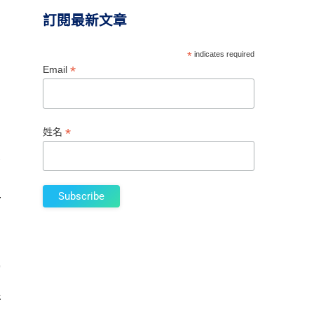
訂閱最新文章
冠
*
indicates required
撰
*
Email
均
炎
*
姓名
參
、
r
新