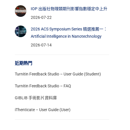
IOP 出版社物理類期刊影響指數穩定中上升
2026-07-22
2026 ACS Symposium Series 精選推薦一：
Artificial Intelligence in Nanotechnology
2026-07-14
近期熱門
Turnitin Feedback Studio – User Guide (Student)
Turnitin Feedback Studio – FAQ
GIBLIB 手術影片資料庫
iThenticate – User Guide (User)