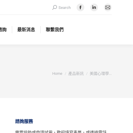
Search:
Search
諮詢
最新消息
聯繫我們
Facebook
Linkedin
Mail
page
page
page
opens
opens
opens
諮詢
最新消息
聯繫我們
in
in
in
new
new
new
window
window
window
You are here:
Home
產品新訊
美國心理學...
諮詢服務
需要協助或申請試用，
歡迎填寫表單
，或透過電話