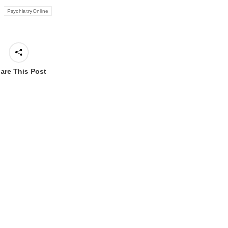
:
PsychiatryOnline
are This Post