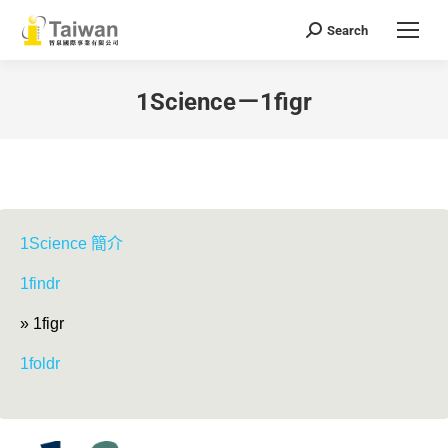
Search
Search:
1Science－1figr
You are here:
1Science 簡介
1findr
» 1figr
1foldr