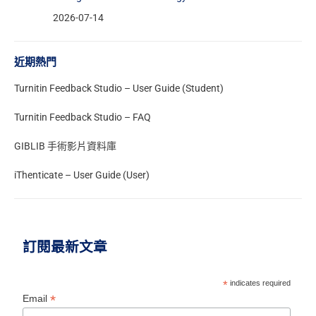
2026-07-14
近期熱門
Turnitin Feedback Studio – User Guide (Student)
Turnitin Feedback Studio – FAQ
GIBLIB 手術影片資料庫
iThenticate – User Guide (User)
訂閱最新文章
*
indicates required
*
Email