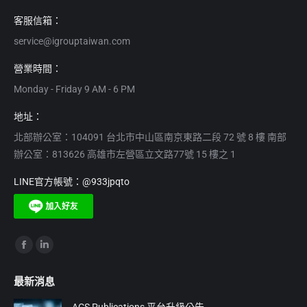
客服信箱：
service@igrouptaiwan.com
營業時間：
Monday - Friday 9 AM - 6 PM
地址：
北部辦公室：104091 台北市中山區南京東路二段 72 號 8 樓 南部
辦公室：813626 高雄市左營區立文路77號 15 樓之 1
LINE官方帳號：@933jpqto
Find us on:
Facebook
Linkedin
page
page
最新消息
opens
opens
in
in
ACS Publications 平台升級公告