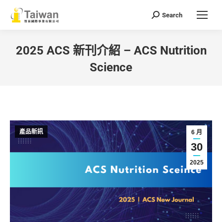
Search
Search:
2025 ACS 新刊介紹 – ACS Nutrition
Science
You are here:
產品新訊
6 月
30
2025