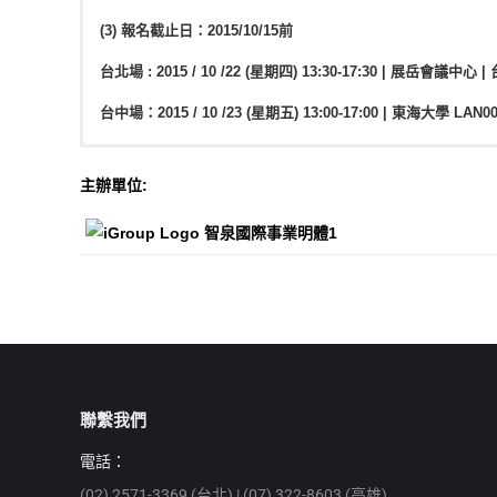
(3) 報名截止日：2015/10/15前
台北場 : 2015 / 10 /22 (星期四) 13:30-17:30 | 展岳會議
台中場：2015 / 10 /23 (星期五) 13:00-17:00 | 東海大學 
10/22 台北場(請點此下載)
主辦單位:
10/23 台中場(請點此下載)
Registration
報名方式 :
iGroup Taiwan(智泉國際事業有限公司) 許佳儒 小姐
線上報名
Basic features ; Q&A (Drawing tips and practice)
(02)2571-3369#213 |
claudia.syu@igrouptaiwan.com
報名截止日 : 即日起 – 2015 / 10 / 15
Coffee Break
名額限制: 台北場50人，台中場80人
Advanced Training #1 ; Q&A (Biopolymer, Biotemplat
Coffee Break
Advanced Training #2 ; Q&A (ChemFinder, ChemFinde
(台北場議程下載)
(台中場議程下載)
聯繫我們
電話：
(02) 2571-3369 (台北) | (07) 322-8603 (高雄)