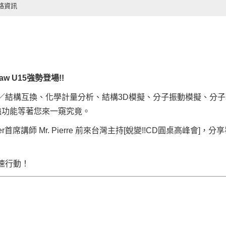
絡資訊
 U15強勢登場!!
結構互換、化學計量分析、結構3D模擬、分子振動模擬、分子軌域
超強功能等著您來一窺究竟。
nElmer首席講師 Mr. Pierre 前來台灣主持[蛻變!!CD圓桌
速行動！