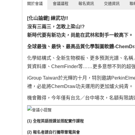
關於會議
會議議程
報名資訊
交通資訊
聯
[化山論鍵] 練武功!!
沒有三兩三，怎敢上梁山!?
新時代要有新功夫，尚能在武林和對手一較高下。
全球最強、最快、最高品質化學製圖軟體-ChemDraw
化學結構式、全新生物模板、更多預測光譜、名稱／
質資料庫、ChemFinder等……更多意想不到的
iGroup Taiwan於光輝的十月，特別邀請Perki
禮，必能將ChemDraw功夫運用的更加爐火純青。
機會難得，今年僅有台北／台中場次，名額有限請
(1) 全程英語授課並搭配實作課程
(2) 報名者請自行攜帶筆電與會