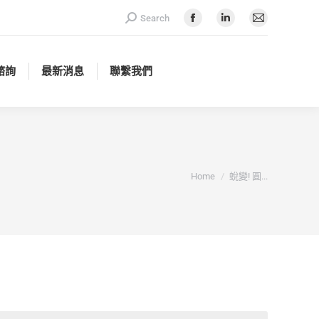
Search:
Search
諮詢
最新消息
聯繫我們
Facebook
Linkedin
Mail
page
page
page
opens
opens
opens
諮詢
最新消息
聯繫我們
in
in
in
new
new
new
window
window
window
You are here:
Home
蛻變! 圓...