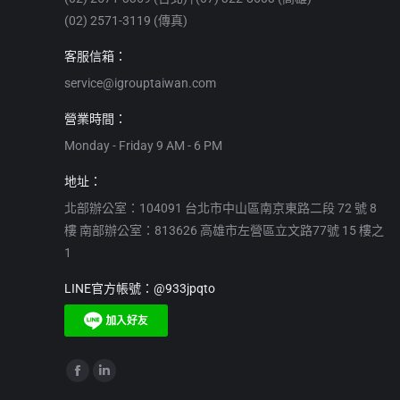
(02) 2571-3119 (傳真)
客服信箱：
service@igrouptaiwan.com
營業時間：
Monday - Friday 9 AM - 6 PM
地址：
北部辦公室：104091 台北市中山區南京東路二段 72 號 8
樓 南部辦公室：813626 高雄市左營區立文路77號 15 樓之
1
LINE官方帳號：@933jpqto
Find us on:
Facebook
Linkedin