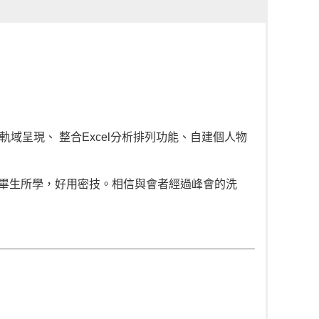
呈現、 整合Excel分析排列功能、自建個人物
高峰會]，分享畢生所學，好用密技。相信與會者經過峰會的洗