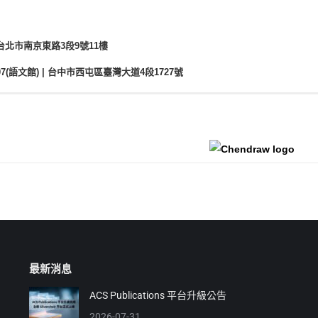
中心 | 台北市南京東路3段9號11樓
LAN007(語文館) | 台中市西屯區臺灣大道4段1727號
e, ChemExcel, publishing on literature)
r for Office, Chem3D, Chemscript)
最新消息
ACS Publications 平台升級公告
2026-07-31