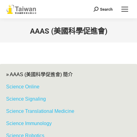
Search
Search:
AAAS (美國科學促進會)
You are here:
» AAAS (美國科學促進會) 簡介
Science Online
Science Signaling
Science Translational Medicine
Science Immunology
Science Robotics