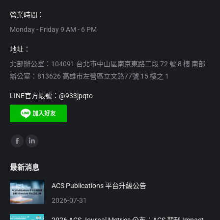
營業時間：
Monday - Friday 9 AM - 6 PM
地址：
北部辦公室：104091 台北市中山區南京東路二段 72 號 8 樓 南部
辦公室：813626 高雄市左營區立文路77號 15 樓之 1
LINE官方帳號：@933jpqto
Find us on:
Facebook
Linkedin
page
page
最新消息
opens
opens
in
in
ACS Publications 平台升級公告
new
new
2026-07-31
window
window