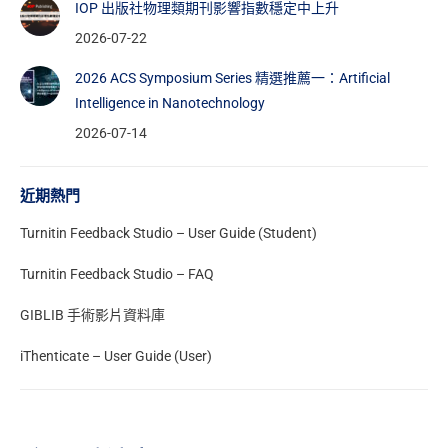
IOP 出版社物理類期刊影響指數穩定中上升
2026-07-22
2026 ACS Symposium Series 精選推薦一：Artificial
Intelligence in Nanotechnology
2026-07-14
近期熱門
Turnitin Feedback Studio – User Guide (Student)
Turnitin Feedback Studio – FAQ
GIBLIB 手術影片資料庫
iThenticate – User Guide (User)