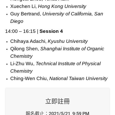
Xuechen Li,
Hong Kong University
Guy Bertrand,
University of California, San
Diego
14:00 – 16:15 |
Session 4
Chihaya Adachi,
Kyushu University
Qilong Shen,
Shanghai Institute of Organic
Chemistry
Li-Zhu Wu,
Technical Institute of Physical
Chemistry
Ching-Wen Chiu,
National Taiwan University
立即註冊
報名截止：2021/5/21_9:59 PM