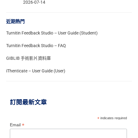
2026-07-14
近期熱門
Turnitin Feedback Studio – User Guide (Student)
Turnitin Feedback Studio – FAQ
GIBLIB 手術影片資料庫
iThenticate – User Guide (User)
訂閱最新文章
*
indicates required
*
Email