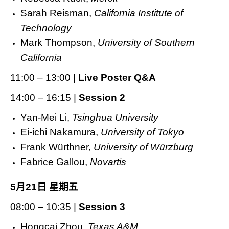
Sarah Reisman,
California Institute of
Technology
Mark Thompson,
University of Southern
California
11:00 – 13:00 |
Live Poster Q&A
14:00 – 16:15 |
Session 2
Yan-Mei Li,
Tsinghua University
Ei-ichi Nakamura,
University of Tokyo
Frank Würthner,
University of Würzburg
Fabrice Gallou,
Novartis
5
月
21
日
星期五
08:00 – 10:35 |
Session 3
Hongcai Zhou,
Texas A&M