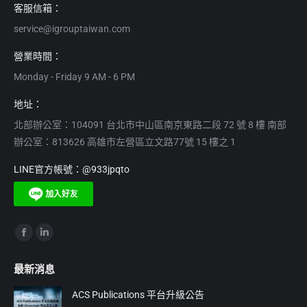
客服信箱：
service@igrouptaiwan.com
營業時間：
Monday - Friday 9 AM - 6 PM
地址：
北部辦公室：104091 台北市中山區南京東路二段 72 號 8 樓 南部
辦公室：813626 高雄市左營區立文路77號 15 樓之 1
LINE官方帳號：@933jpqto
Find us on:
Facebook
Linkedin
page
page
最新消息
opens
opens
in
in
ACS Publications 平台升級公告