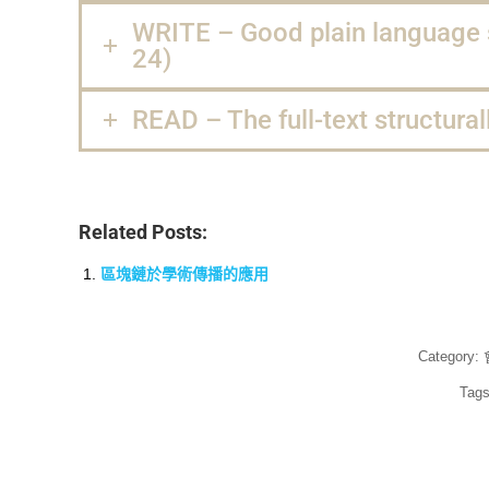
WRITE – Good plain language s
24)
READ – The full-text structurall
Related Posts:
區塊鏈於學術傳播的應用
Category:
Tag