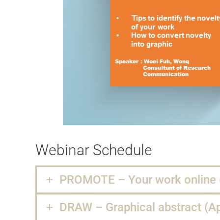
Webinar Schedule
PROMOTE – Your work online 
DRAW – Graphical abstract (Apr