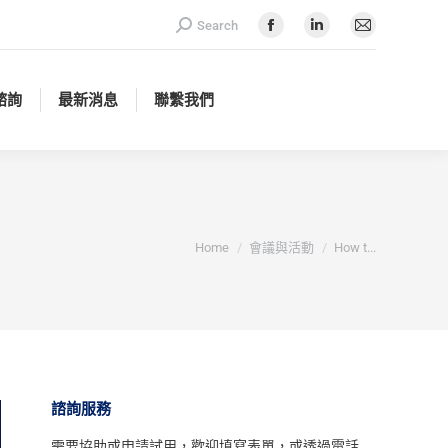
Search:
Search
諮詢
最新消息
聯繫我們
Facebook
Linkedin
Mail
page
page
page
opens
opens
opens
諮詢
最新消息
聯繫我們
in
in
in
new
new
new
window
window
window
You are here:
Home
會議與活動
How t...
諮詢服務
需要協助或申請試用，
歡迎填寫表單
，或透過電話