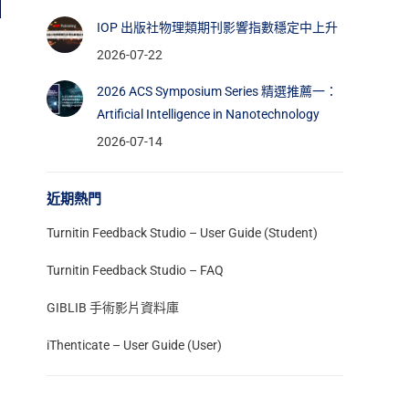
IOP 出版社物理類期刊影響指數穩定中上升
2026-07-22
2026 ACS Symposium Series 精選推薦一：
Artificial Intelligence in Nanotechnology
2026-07-14
近期熱門
Turnitin Feedback Studio – User Guide (Student)
Turnitin Feedback Studio – FAQ
GIBLIB 手術影片資料庫
iThenticate – User Guide (User)