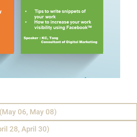
(May 06, May 08)
il 28, April 30)