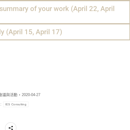
ummary of your work (April 22, April
y (April 15, April 17)
會議與活動
2020-04-27
s:
IES Consulting