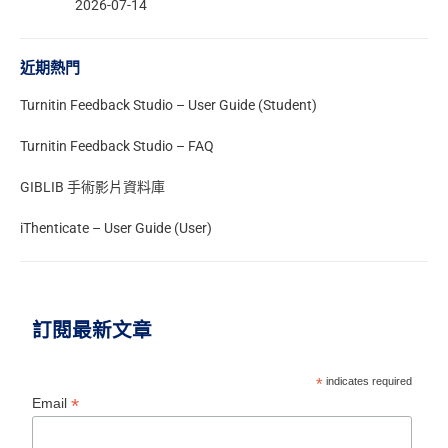
2026-07-14
近期熱門
Turnitin Feedback Studio – User Guide (Student)
Turnitin Feedback Studio – FAQ
GIBLIB 手術影片資料庫
iThenticate – User Guide (User)
訂閱最新文章
*
indicates required
*
Email