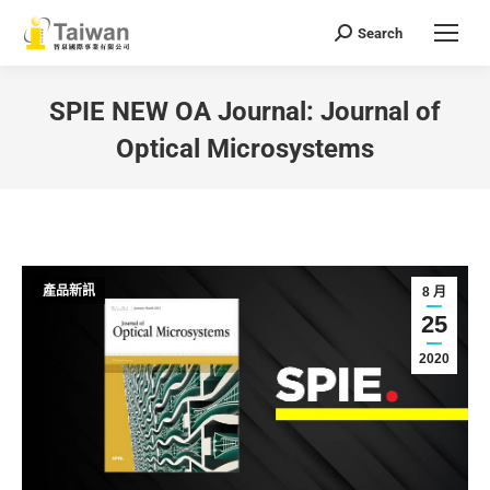
Search
Search:
SPIE NEW OA Journal: Journal of
Optical Microsystems
You are here:
產品新訊
8 月
25
2020