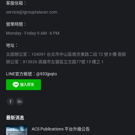
客服信箱：
service@igrouptaiwan.com
營業時間：
Monday - Friday 9 AM - 6 PM
地址：
北部辦公室：104091 台北市中山區南京東路二段 72 號 8 樓 南部
辦公室：813626 高雄市左營區立文路77號 15 樓之 1
LINE官方帳號：@933jpqto
Find us on:
Facebook
Linkedin
page
page
最新消息
opens
opens
in
in
ACS Publications 平台升級公告