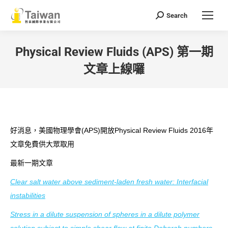
Search
Search:
Physical Review Fluids (APS) 第一期
文章上線囉
You are here:
好消息，美國物理學會(APS)開放Physical Review Fluids 2016年
文章免費供大眾取用
最新一期文章
Clear salt water above sediment-laden fresh water: Interfacial
instabilities
Stress in a dilute suspension of spheres in a dilute polymer