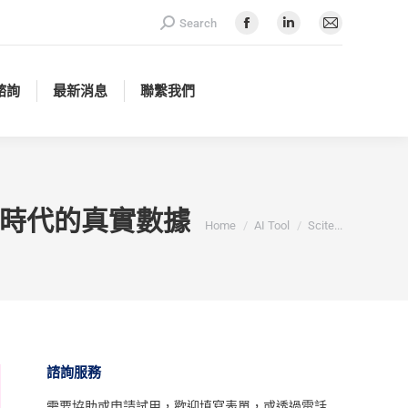
Search:
Search
諮詢
最新消息
聯繫我們
Facebook
Linkedin
Mail
page
page
page
opens
opens
opens
諮詢
最新消息
聯繫我們
in
in
in
new
new
new
window
window
window
AI 時代的真實數據
You are here:
Home
AI Tool
Scite...
諮詢服務
需要協助或申請試用，
歡迎填寫表單
，或透過電話