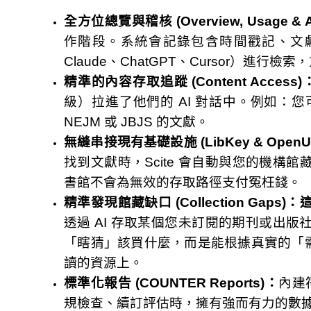
全方位總覽與稽核 (Overview, Usage & A
作階段。系統會記錄包含時間戳記、文獻 
Claude、ChatGPT、Cursor）進
精準的內容存取追蹤 (Content Access)
級）拉進了他們的 AI 對話中。例如：
NEJM 或 JBJS 的文獻。
無縫串接現有基礎設施 (LibKey & OpenU
找到文獻時，Scite 會自動與您的機
書館不會為無效的存取路徑支付冤枉錢。
精準發現館藏缺口 (Collection Gaps)：
透過 AI 存取某個您未訂閱的期刊或出
「瞎猜」該買什麼，而是能根據真實的「需求訊號
讀的資源上。
標準化報告 (COUNTER Reports)：
內建
規檢查、續訂評估時，擁有強而有力的數