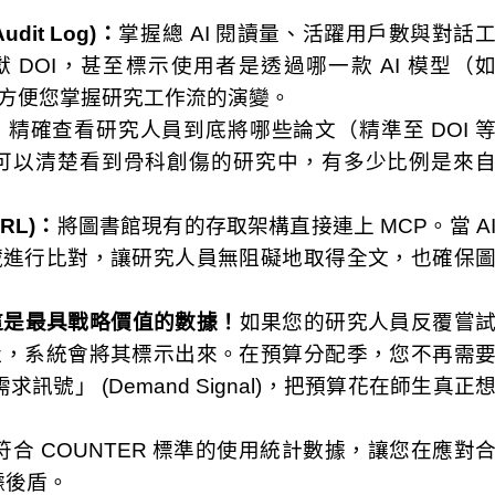
udit Log)：
掌握總 AI 閱讀量、活躍用戶數與對話
DOI，甚至標示使用者是透過哪一款 AI 模型（
行檢索，方便您掌握研究工作流的演變。
：
精確查看研究人員到底將哪些論文（精準至 DOI 
您可以清楚看到骨科創傷的研究中，有多少比例是來
RL)：
將圖書館現有的存取架構直接連上 MCP。當 A
構館藏進行比對，讓研究人員無阻礙地取得全文，也確保
這是最具戰略價值的數據！
如果您的研究人員反覆嘗
版社，系統會將其標示出來。在預算分配季，您不再需
」 (Demand Signal)，把預算花在師生真正
符合 COUNTER 標準的使用統計數據，讓您在應對
據後盾。