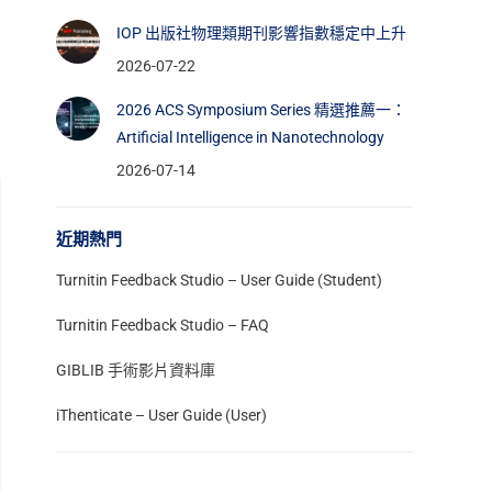
IOP 出版社物理類期刊影響指數穩定中上升
2026-07-22
2026 ACS Symposium Series 精選推薦一：
Artificial Intelligence in Nanotechnology
2026-07-14
近期熱門
Turnitin Feedback Studio – User Guide (Student)
Turnitin Feedback Studio – FAQ
GIBLIB 手術影片資料庫
iThenticate – User Guide (User)