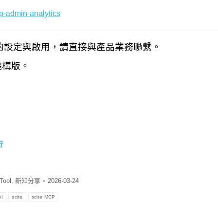
mcp-admin-analytics
tics 的設定與啟用，請直接與產品業務聯繫。
機構版。
行
Tool
,
新知分享
2026-03-24
AI
scite
scite MCP