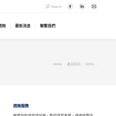
Search:
Search
諮詢
最新消息
聯繫我們
Facebook
Linkedin
Mail
page
page
page
opens
opens
opens
諮詢
最新消息
聯繫我們
in
in
in
new
new
new
window
window
window
You are here:
Home
產品新訊
SDGs ...
諮詢服務
需要協助或申請試用，
歡迎填寫表單
，或透過電話