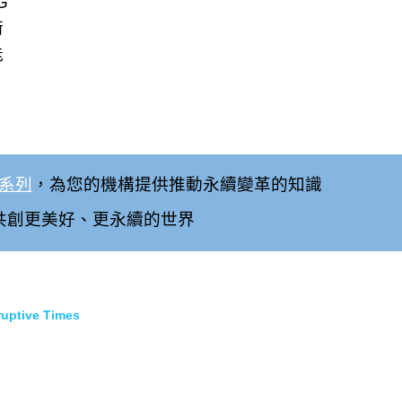
G
術
能
書系列
，為您的機構提供推動永續變革的知識
共創更美好、更永續的世界
tive Times