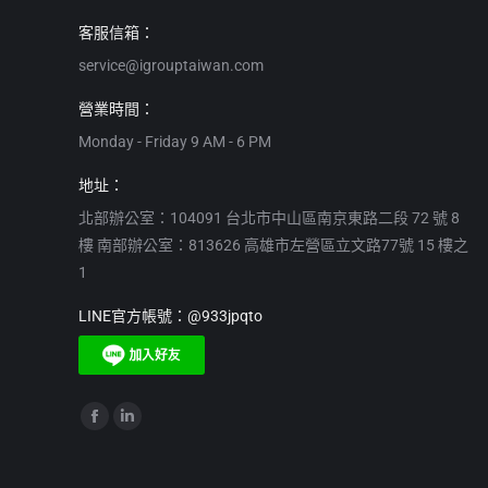
客服信箱：
service@igrouptaiwan.com
營業時間：
Monday - Friday 9 AM - 6 PM
地址：
北部辦公室：104091 台北市中山區南京東路二段 72 號 8
樓 南部辦公室：813626 高雄市左營區立文路77號 15 樓之
1
LINE官方帳號：@933jpqto
Find us on:
Facebook
Linkedin
page
page
opens
opens