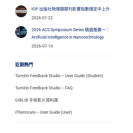
IOP 出版社物理類期刊影響指數穩定中上升
2026-07-22
2026 ACS Symposium Series 精選推薦一：
Artificial Intelligence in Nanotechnology
2026-07-14
近期熱門
Turnitin Feedback Studio – User Guide (Student)
Turnitin Feedback Studio – FAQ
GIBLIB 手術影片資料庫
iThenticate – User Guide (User)