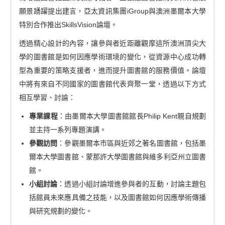
願景踴躍提出建言，亞太資訊集團iGroup與澳洲墨爾本大學
特別合作推出SkillsVision論壇。
透過精心設計的內容，讓參與者近距離觀摩這所澳洲頂尖大
學的圖書館是如何因應學術環境的變化，從資源中心成功轉
型為重要的策略支援者，進而提升圖書館的服務價值。論壇
中將有來自不同國家的圖書館代表齊聚一堂，透過以下方式
相互學習、討論：
專業課程
：由墨爾本大學圖書館館長Philip Kent親自規劃
並主持一系列專題演講。
參觀訪問
：參觀墨爾本市區與近郊之著名圖書館，包括墨
爾本大學圖書館、蒙那許大學圖書館與維多利亞州立圖書
館。
小組討論
：透過小組討論增進參與者的互動，討論主題包
括館員未來應具備之技能，以及圖書館如何因應學術傳播
與研究規劃的變化。