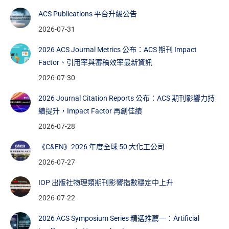
photo courtesy Ben Kreunen.
3. 澳大利亞圖書館雜誌(
Australian Library Journal
)編委會主席
ACS Publications 平台升級公告
維多利亞州立圖書館
2026-07-31
澳洲的維多利亞州立圖書館被封為「世界十大著名圖書館之
2026 ACS Journal Metrics 公布：ACS 期刊 Impact
一」，成立於1854年，擁有藏書200萬冊。每年到圖書館參
Factor、引用率與審稿效率最新資訊
訪的訪客到達150萬人，網站訪客率更達600萬人次。
2026-07-30
2026 Journal Citation Reports 公布：ACS 期刊影響力持
續提升，Impact Factor 再創佳績
2026-07-28
Dr. Wong Woei Fuh
《C&EN》2026 年度全球 50 大化工公司
2026-07-27
IES Consulting總監
IOP 出版社物理類期刊影響指數穩定中上升
經歷：曾在Thomson Reuters工作了10年，主要負責亞太地區知
識產權與科學事業。
2026-07-22
圖片來源：
Google
.
2026 ACS Symposium Series 精選推薦一：Artificial
蒙那許大學圖書館