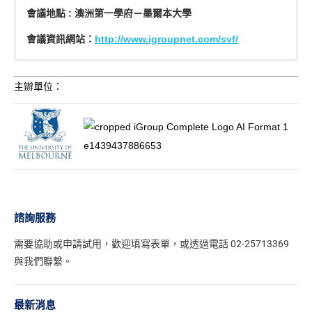
會議地點 : 澳洲第一學府－墨爾本大學
會議資訊網站：
http://www.igroupnet.com/svf/
墨爾本大學圖書館
[supsystic-tables id=’27’]
Philip Kent
報名方式 : 請進入
iGroup Taiwan (智泉國際事業有限公司)
|
Dr. Wong Woei Fuh
報名網頁
填寫資料
主辦單位：
墨爾本大學是全球頂尖的研究型大學，在歷年的各大世界大
報名截止日 : 即日起 – 2017 / 8 / 31
(02)2571-3369#210 林小姐 |
iris.lin@igrouptaiwan.com
學排名中，均名列前50，其學術名聲和畢業生競爭力皆穩居
報名費：
(02)2571-3369#251 張小姐 |
hanwen.chang@igrouptaiwan.com
全球前25。而墨爾本大學圖書館更是澳洲最古老且是最大的
早鳥價 + 雙人房 $1,500
(02)2571-3369#208 徐小姐 |
iris.hsu@igrouptaiwan.com
圖書館之一，藏書超過300萬冊。
早鳥價 + 單人房 $1,800
原價 $1,800
原價 + 單人房 $2,100
諮詢服務
Philip Kent
需要協助或申請試用，
歡迎填寫表單
，或透過電話 02-25713369
墨爾本大學圖書館 館長
與我們聯繫。
現職：
1. 澳大利亞圖書館管理委員會（CAUL）
最新消息
2. 澳洲八大頂尖學校(Go8) 圖書館館長