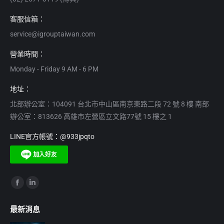
客服信箱：
service@igrouptaiwan.com
營業時間：
Monday - Friday 9 AM - 6 PM
地址：
北部辦公室：104091 台北市中山區南京東路二段 72 號 8 樓 南部
辦公室：813626 高雄市左營區立文路77號 15 樓之 1
LINE官方帳號：@933jpqto
Find us on:
Facebook
Linkedin
page
page
最新消息
opens
opens