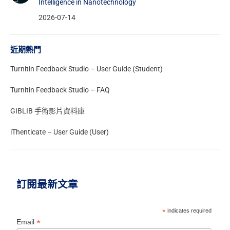
Intelligence in Nanotechnology
2026-07-14
蒙那許大學創校於1958年，憑藉其卓越的科研成果和優異的
教學成就享譽海內外，躋身世界頂尖大學之列，是澳洲最大
的綜合型大學。學校設立八個圖書館，藏書超過260萬冊。
近期熱門
和墨爾本大學同為澳洲八大頂尖學校之一(The Group of
Turnitin Feedback Studio – User Guide (Student)
Eight)。
Turnitin Feedback Studio – FAQ
GIBLIB 手術影片資料庫
iThenticate – User Guide (User)
訂閱最新文章
*
indicates required
*
Email
圖片來源：
Monash University FB