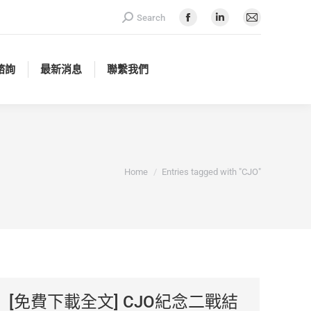
Search:
Search
諮詢
最新消息
聯繫我們
Facebook
Linkedin
Mail
page
page
page
opens
opens
opens
諮詢
最新消息
聯繫我們
in
in
in
new
new
new
window
window
window
You are here:
Home
Entries tagged with "CJO"
[免費下載全文] CJO紀念二戰結