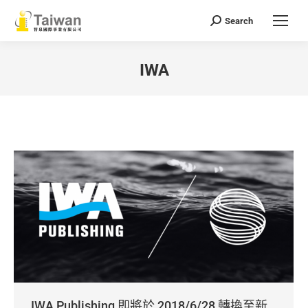
Search
Search:
IWA
You are here:
IWA Publishing 即將於 2018/6/28 轉換至新