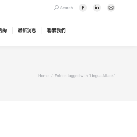
Search:
Search
諮詢
最新消息
聯繫我們
Facebook
Linkedin
Mail
page
page
page
opens
opens
opens
諮詢
最新消息
聯繫我們
in
in
in
new
new
new
window
window
window
You are here:
Home
Entries tagged with "Lingua Attack"