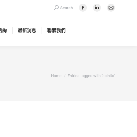
Search:
Search
諮詢
最新消息
聯繫我們
Facebook
Linkedin
Mail
page
page
page
opens
opens
opens
諮詢
最新消息
聯繫我們
in
in
in
new
new
new
window
window
window
You are here:
Home
Entries tagged with "scinito"