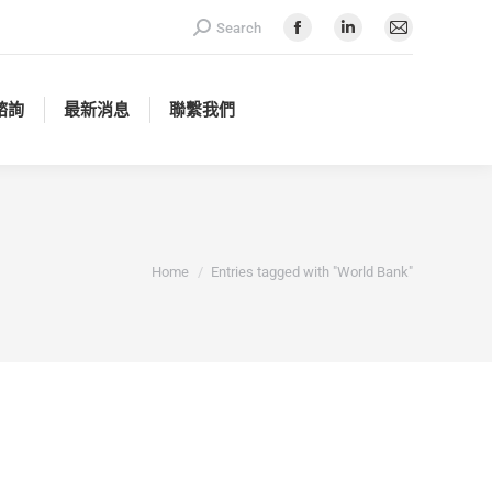
Search:
Search
諮詢
最新消息
聯繫我們
Facebook
Linkedin
Mail
page
page
page
opens
opens
opens
諮詢
最新消息
聯繫我們
in
in
in
new
new
new
window
window
window
You are here:
Home
Entries tagged with "World Bank"