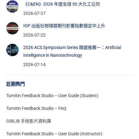
《C&EN》2026 年度全球 50 大化工公司
2026-07-27
IOP 出版社物理類期刊影響指數穩定中上升
2026-07-22
2026 ACS Symposium Series 精選推薦一：Artificial
Intelligence in Nanotechnology
2026-07-14
近期熱門
Turnitin Feedback Studio – User Guide (Student)
Turnitin Feedback Studio – FAQ
GIBLIB 手術影片資料庫
Turnitin Feedback Studio – User Guide (Instructor)