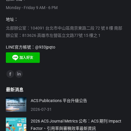
Monday - Friday 9 AM - 6 PM
地址：
北部辦公室：104091 台北市中山區南京東路二段 72 號 8 樓 南部
辦公室：813626 高雄市左營區立文路77號 15 樓之 1
LINE官方帳號：@933jpqto
Find us on:
Facebook
Linkedin
page
page
最新消息
opens
opens
in
in
ACS Publications 平台升級公告
new
new
2026-07-31
window
window
2026 ACS Journal Metrics 公布：ACS 期刊 Impact
Factor、引用率與審稿效率最新資訊