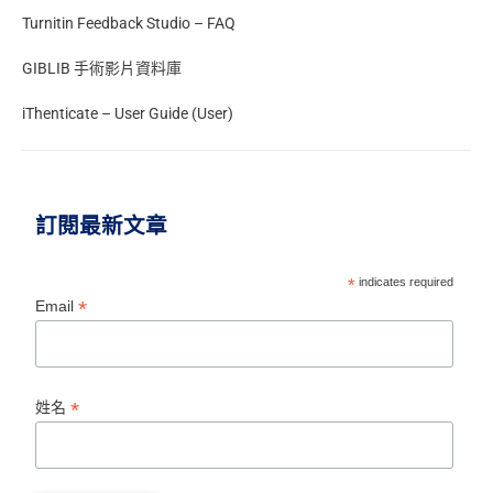
Turnitin Feedback Studio – FAQ
GIBLIB 手術影片資料庫
iThenticate – User Guide (User)
訂閱最新文章
*
indicates required
*
Email
*
姓名