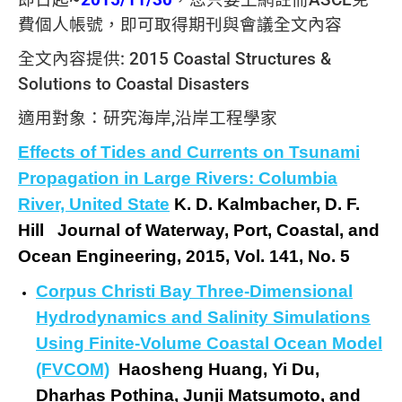
即日起~
2015/11/30
，您只要
上網註冊
ASCE免
費個人帳號，即可取得期刊與會議全文內容
全文內容提供: 2015 Coastal Structures &
Solutions to Coastal Disasters
適用對象：研究海岸,沿岸工程學家
Effects of Tides and Currents on Tsunami
Propagation in Large Rivers: Columbia
River, United State
K. D. Kalmbacher, D. F.
Hill Journal of Waterway, Port, Coastal, and
Ocean Engineering, 2015, Vol. 141, No. 5
Corpus Christi Bay Three-Dimensional
Hydrodynamics and Salinity Simulations
Using Finite-Volume Coastal Ocean Model
(FVCOM)
Haosheng Huang, Yi Du,
Dharhas Pothina, Junji Matsumoto, and