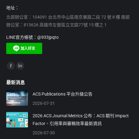
地址：
北部辦公室：104091 台北市中山區南京東路二段 72 號 8 樓 南部
辦公室：813626 高雄市左營區立文路77號 15 樓之 1
LINE官方帳號：@933jpqto
Find us on:
Facebook
Linkedin
page
page
最新消息
opens
opens
in
in
ACS Publications 平台升級公告
new
new
2026-07-31
window
window
2026 ACS Journal Metrics 公布：ACS 期刊 Impact
Factor、引用率與審稿效率最新資訊
2026-07-30