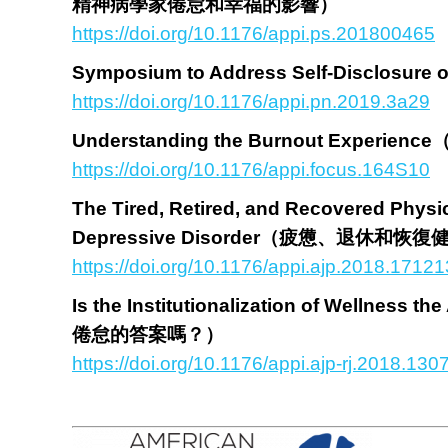
精神病學家倦怠和幸福的影響）
https://doi.org/10.1176/appi.ps.201800465
Symposium to Address Self-Disclosure o
https://doi.org/10.1176/appi.pn.2019.3a29
Understanding the Burnout Exper
https://doi.org/10.1176/appi.focus.164S10
The Tired, Retired, and Recovered Physi
Depressive Disorder（疲憊、退
https://doi.org/10.1176/appi.ajp.2018.1712
Is the Institutionalization of Welln
倦怠的答案嗎？）
https://doi.org/10.1176/appi.ajp-rj.2018.130