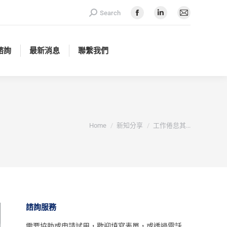
Search:
Search
諮詢
最新消息
聯繫我們
Facebook
Linkedin
Mail
page
page
page
opens
opens
opens
諮詢
最新消息
聯繫我們
in
in
in
new
new
new
window
window
window
You are here:
Home
新知分享
工作倦怠其...
諮詢服務
需要協助或申請試用，
歡迎填寫表單
，或透過電話