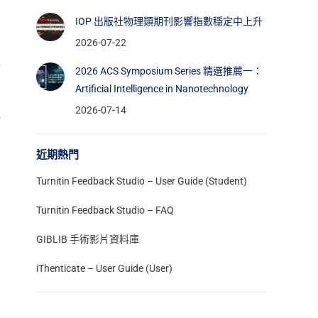
IOP 出版社物理類期刊影響指數穩定中上升
之
2026-07-22
在
2026 ACS Symposium Series 精選推薦一：
Artificial Intelligence in Nanotechnology
2026-07-14
社
近期熱門
Turnitin Feedback Studio – User Guide (Student)
Turnitin Feedback Studio – FAQ
GIBLIB 手術影片資料庫
iThenticate – User Guide (User)