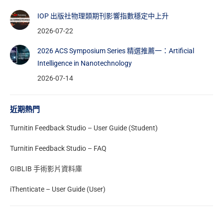
IOP 出版社物理類期刊影響指數穩定中上升
2026-07-22
2026 ACS Symposium Series 精選推薦一：Artificial
Intelligence in Nanotechnology
2026-07-14
近期熱門
Turnitin Feedback Studio – User Guide (Student)
Turnitin Feedback Studio – FAQ
GIBLIB 手術影片資料庫
iThenticate – User Guide (User)