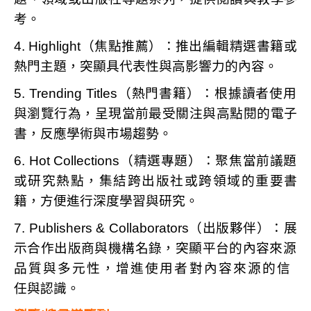
考。
4.
Highlight
（焦點推薦）：
推出編輯精選書籍或
熱門主題，突顯具代表性與高影響力的內容。
5.
Trending Titles
（熱門書籍）：
根據讀者使用
與瀏覽行為，呈現當前最受關注與高點閱的電子
書，反應學
術與市場趨勢。
6.
Hot Collections
（精選專題）：
聚焦當前議題
或研究熱點，集結跨出版社或跨領域的重要書
籍，方便進行
深度學習與研究。
7.
Publishers & Collaborators
（出版夥伴）：
展
示合作出版商與機
構名錄
，突顯平台的內容
來源
品質
與多元性，增進使
用者對內容
來源
的
信
任
與
認
識。