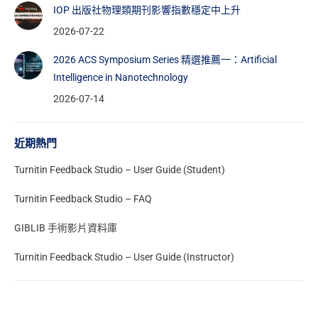
IOP 出版社物理類期刊影響指數穩定中上升
2026-07-22
2026 ACS Symposium Series 精選推薦一：Artificial
Intelligence in Nanotechnology
2026-07-14
近期熱門
Turnitin Feedback Studio – User Guide (Student)
Turnitin Feedback Studio – FAQ
GIBLIB 手術影片資料庫
Turnitin Feedback Studio – User Guide (Instructor)