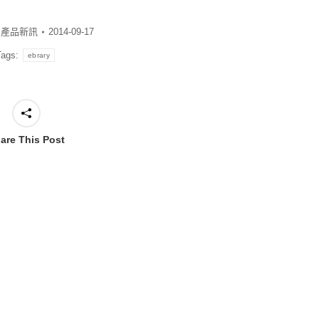
:
產品新訊
2014-09-17
Tags:
ebrary
are This Post