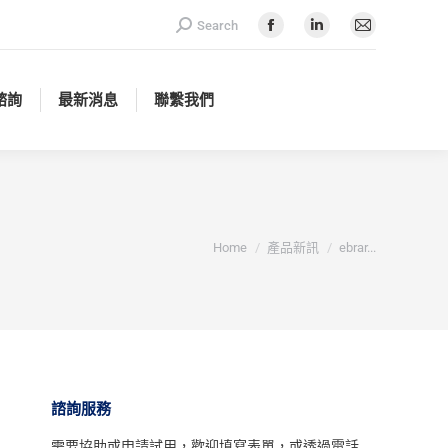
Search:
Search
諮詢
最新消息
聯繫我們
Facebook
Linkedin
Mail
page
page
page
opens
opens
opens
諮詢
最新消息
聯繫我們
in
in
in
new
new
new
window
window
window
You are here:
Home
產品新訊
ebrar...
諮詢服務
需要協助或申請試用，
歡迎填寫表單
，或透過電話