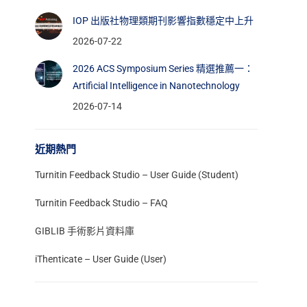
IOP 出版社物理類期刊影響指數穩定中上升
2026-07-22
2026 ACS Symposium Series 精選推薦一：
Artificial Intelligence in Nanotechnology
2026-07-14
近期熱門
Turnitin Feedback Studio – User Guide (Student)
Turnitin Feedback Studio – FAQ
GIBLIB 手術影片資料庫
iThenticate – User Guide (User)