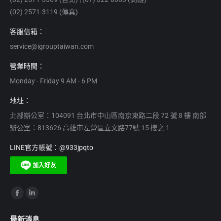
(02) 2571-3119 (傳真)
客服信箱：
service@igrouptaiwan.com
營業時間：
Monday - Friday 9 AM - 6 PM
地址：
北部辦公室：104091 台北市中山區南京東路二段 72 號 8 樓 南部
辦公室：813626 高雄市左營區立文路77號 15 樓之 1
LINE官方帳號：@933jpqto
Find us on:
Facebook
Linkedin
page
page
最新消息