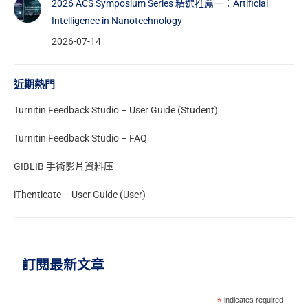
2026 ACS Symposium Series 精選推薦一：Artificial
Intelligence in Nanotechnology
2026-07-14
近期熱門
Turnitin Feedback Studio – User Guide (Student)
Turnitin Feedback Studio – FAQ
GIBLIB 手術影片資料庫
iThenticate – User Guide (User)
訂閱最新文章
*
indicates required