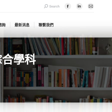
Search:
Search
諮詢
最新消息
聯繫我們
Facebook
Linkedin
Mail
page
page
page
opens
opens
opens
諮詢
最新消息
聯繫我們
in
in
in
new
new
new
window
window
window
– 綜合學科