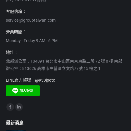
客服信箱：
service@igrouptaiwan.com
營業時間：
Monday - Friday 9 AM - 6 PM
地址：
北部辦公室：104091 台北市中山區南京東路二段 72 號 8 樓 南部
辦公室：813626 高雄市左營區立文路77號 15 樓之 1
LINE官方帳號：@933jpqto
Find us on:
Facebook
Linkedin
page
page
最新消息
opens
opens