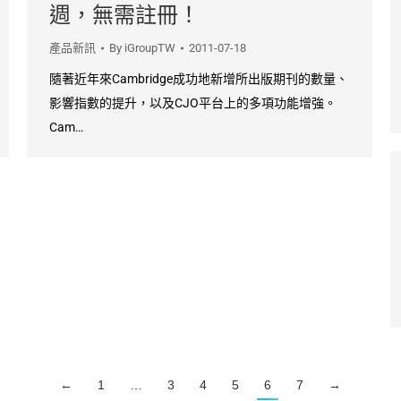
週，無需註冊！
產品新訊
By
iGroupTW
2011-07-18
隨著近年來Cambridge成功地新增所出版期刊的數量、
影響指數的提升，以及CJO平台上的多項功能增強。
Cam…
←
1
…
3
4
5
6
7
→