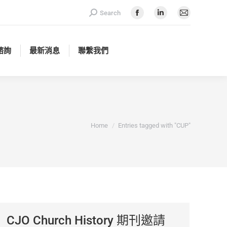
Search:
Search
諮詢
最新消息
聯繫我們
Facebook
Linkedin
Mail
page
page
page
opens
opens
opens
諮詢
最新消息
聯繫我們
in
in
in
new
new
new
window
window
window
You are here:
Home
Entries tagged with "CUP"
CJO Church History 期刊邀請