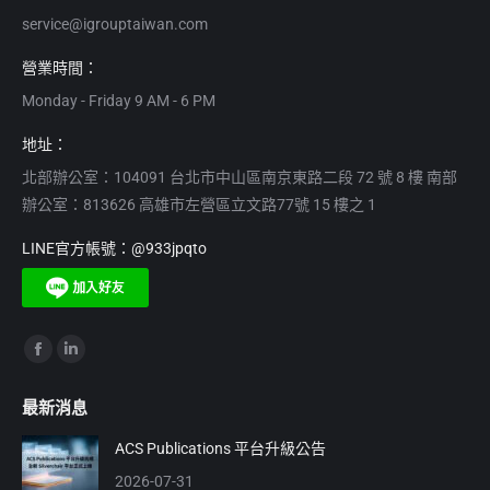
service@igrouptaiwan.com
營業時間：
Monday - Friday 9 AM - 6 PM
地址：
北部辦公室：104091 台北市中山區南京東路二段 72 號 8 樓 南部
辦公室：813626 高雄市左營區立文路77號 15 樓之 1
LINE官方帳號：@933jpqto
Find us on:
Facebook
Linkedin
page
page
最新消息
opens
opens
in
in
ACS Publications 平台升級公告
new
new
2026-07-31